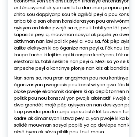
ekonomik yon seri enstitisyon finansye entènasyonal,
entènasyonal ak yon seri leta dominan prepare pou apli
chita sou dappiyanp sou tè agrikòl peyi a pou konstwi 
anba tè a san okenn konsiderasyon pou anviwònman a
ayisyen an bloke pwojè sa a, pou li tabli yon lòt pwoj
kapasite peyi a, mouvman sosyal ak popilè yo dwe kr
aktivman nan lavi politik peyi a. Pou sa, fòk pèp ayi
kalite eleksyon ki ap òganize nan peyi a. Fòk nou tab
koupe fache ki lejitim epi ki enspire konfyans, fòk nou 
elektoral la, tabli sekirite nan peyi a. Mezi sa yo se k
anpeche peyi a kontinye plonje nan kriz ak banditis.
Nan sans sa, nou pran angajman pou nou kontinye tra
òganizasyon pwogresis pou konstwi yon gwo fòs ki gen
bloke pwojè ekonomik danjere ki ap deplòtonnen nan p
politik pou nou konstwi yon pwojè altènatif. Pwojè alt
dwa grandèt majè pèp ayisyen an nan desizyon politik 
li ap pwodui pou li manje epi satisfè lòt bezwen fondam
kadre ak dimansyon listwa peyi a, yon pwojè ki ka kore
solidè mouvman sosyal popilè yo ap devlope nan kat k
aksè byen ak sèvis piblik pou tout moun.