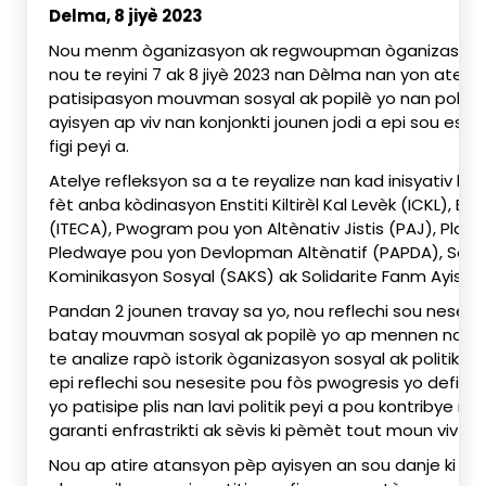
Delma, 8 jiyè 2023
Nou menm òganizasyon ak regwoupman òganizasyon ki
nou te reyini 7 ak 8 jiyè 2023 nan Dèlma nan yon atelye 
patisipasyon mouvman sosyal ak popilè yo nan politik 
ayisyen ap viv nan konjonkti jounen jodi a epi sou estr
figi peyi a.
Atelye refleksyon sa a te reyalize nan kad inisyativ ki p
fèt anba kòdinasyon Enstiti Kiltirèl Kal Levèk (ICKL), En
(ITECA), Pwogram pou yon Altènativ Jistis (PAJ), Platf
Pledwaye pou yon Devlopman Altènatif (PAPDA), Sos
Kominikasyon Sosyal (SAKS) ak Solidarite Fanm Ayisyè
Pandan 2 jounen travay sa yo, nou reflechi sou nesesi
batay mouvman sosyal ak popilè yo ap mennen nan di
te analize rapò istorik òganizasyon sosyal ak politik p
epi reflechi sou nesesite pou fòs pwogresis yo defini
yo patisipe plis nan lavi politik peyi a pou kontribye na
garanti enfrastrikti ak sèvis ki pèmèt tout moun viv nan
Nou ap atire atansyon pèp ayisyen an sou danje ki pa