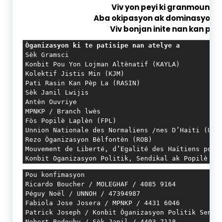
Viv yon peyi ki granmoun tèt l
Aba okipasyon ak dominasyon et
Viv bonjan inite nan kan pèp 
Òganizasyon ki te patisipe nan atelye a
Sèk Gramsci

Konbit Pou Yon Lojman Altènatif (KAYLA)

Kolektif Jistis Min (KJM)

Pati Rasin Kan Pèp La (RASIN)

Sèk Janil Lwijis

Antèn Ouvriye

MPNKP / Branch lwès

Fòs Popilè Laplèn (FPL)

Unnion Nationale des Normaliens /nes D’Haiti (UNNO
Rezo Òganizasyon Bèlfontèn (ROB)

Mouvement de Liberté, d’Egalité des Haïtiens pour 
Konbit Oganizasyon Politik, Sendikal ak Popilè (K
Pou konfimasyon

Ricardo Boucher / MOLEGHAF / 4085 9164

Péguy Noël / UNNOH / 47394987

Fabiola Jose Josera / MPNKP / 4431 6046

Patrick Joseph / Konbit Òganizasyon Politik Sendik
Nobert Bedouby / Sèk Janil / 4403 7118