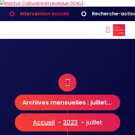
Aller
au
Intervention sociale
Recherche-actio
contenu
Institut Culturel Karl Lévêque
(ICKL)
Archives mensuelles : juillet 2023
Accueil
-
2023
-
juillet