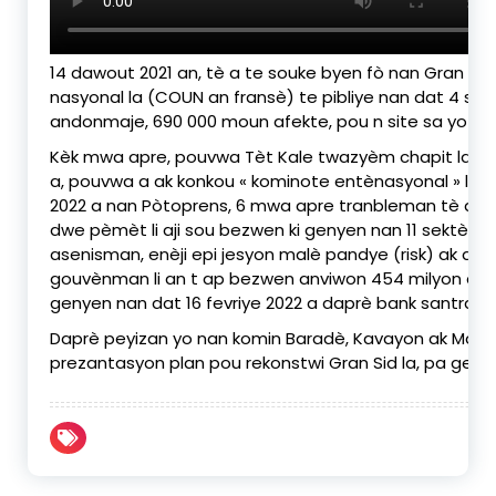
14 dawout 2021 an, tè a te souke byen fò nan Gran Sid
nasyonal la (COUN an fransè) te pibliye nan dat 4 sept
andonmaje, 690 000 moun afekte, pou n site sa yo sè
Kèk mwa apre, pouvwa Tèt Kale twazyèm chapit la, atr
a, pouvwa a ak konkou « kominote entènasyonal » la te
2022 a nan Pòtoprens, 6 mwa apre tranbleman tè a. Na
dwe pèmèt li aji sou bezwen ki genyen nan 11 sektè li te 
asenisman, enèji epi jesyon malè pandye (risk) ak anv
gouvènman li an t ap bezwen anviwon 454 milyon dola, 
genyen nan dat 16 fevriye 2022 a daprè bank santral.
Daprè peyizan yo nan komin Baradè, Kavayon ak Manic
prezantasyon plan pou rekonstwi Gran Sid la, pa gen 